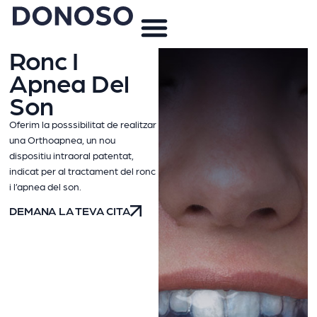
Ronc I
Apnea Del
Son
Oferim la posssibilitat de realitzar
una Orthoapnea, un nou
dispositiu intraoral patentat,
indicat per al tractament del ronc
i l’apnea del son.
DEMANA LA TEVA CITA